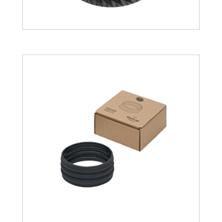
132.94
€
148.27
€
40.90
€