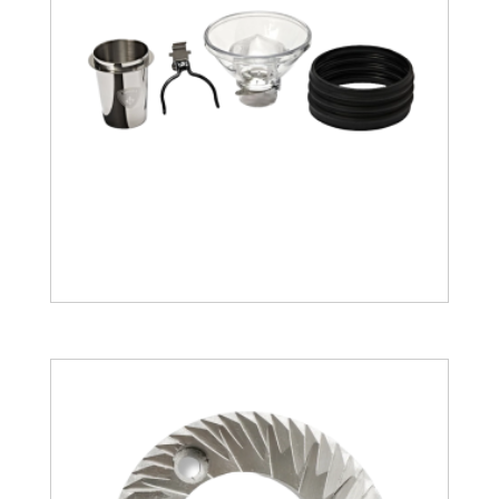
86.92
€