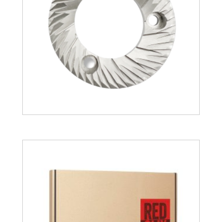
28.12
€
107.37
€