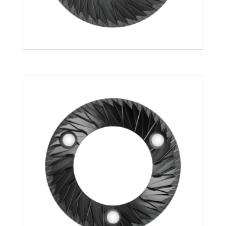
132.94
€
148.27
€