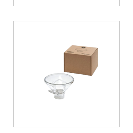
35.79
€