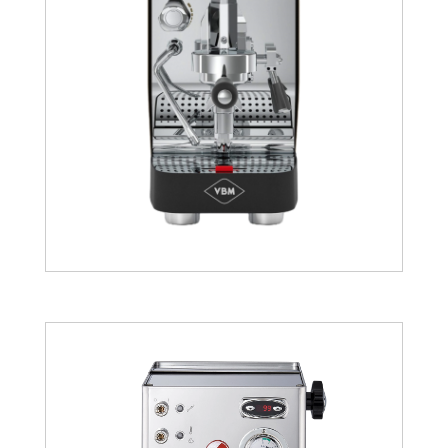
1303.79
€