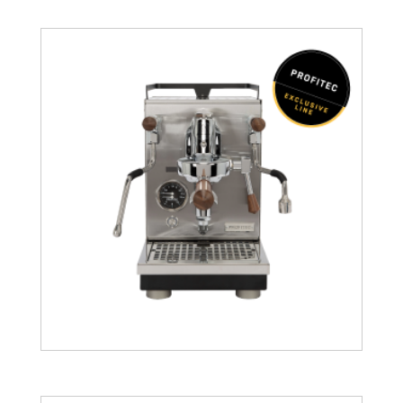
1763.96
€