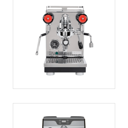
1477.63
€
1656.59
€