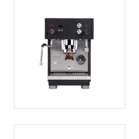
1968.47
€