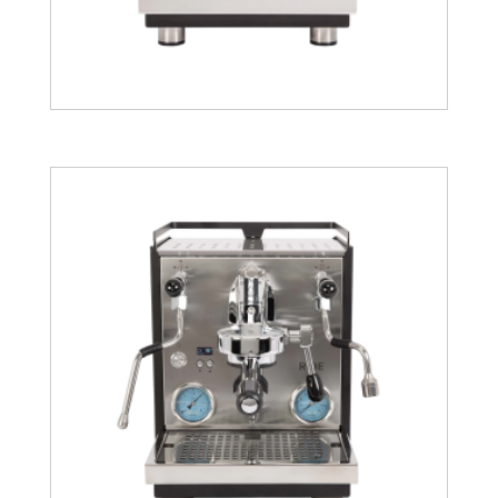
2704.73
€