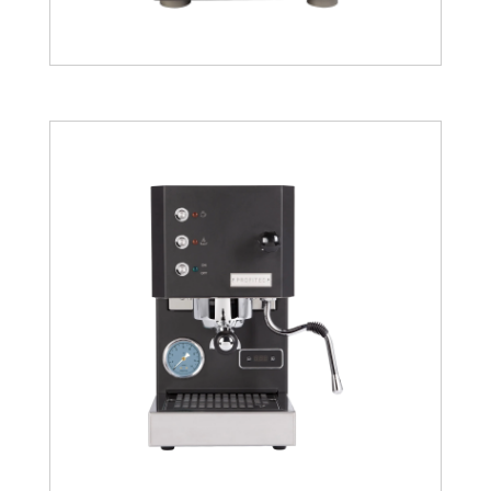
2193.44
€
945.89
€