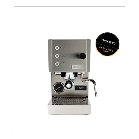
1017.47
€