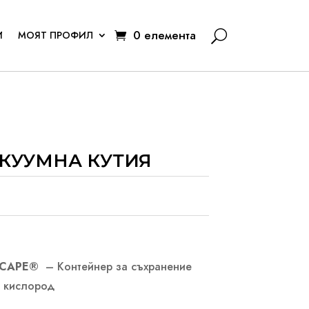
0 елемента
И
МОЯТ ПРОФИЛ
АКУУМНА КУТИЯ
RSCAPE®
– Контейнер за съхранение
а кислород