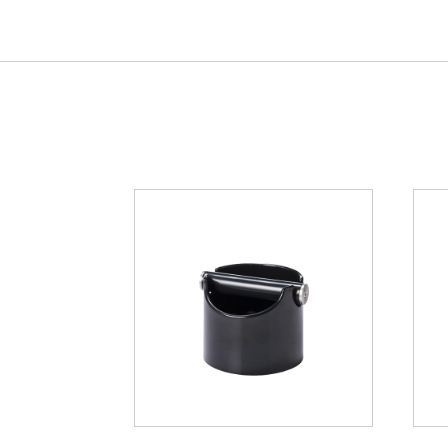
23.01
€