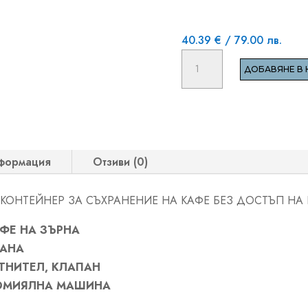
40.39
€
/ 79.00 лв.
количество
ДОБАВЯНЕ В 
за
AIRSCAPE
ВАКУУМНА
КУТИЯ
формация
Отзиви (0)
 КОНТЕЙНЕР ЗА СЪХРАНЕНИЕ НА КАФЕ БЕЗ ДОСТЪП НА
АФЕ НА ЗЪРНА
АНА
ТНИТЕЛ, КЛАПАН
ДОМИЯЛНА МАШИНА