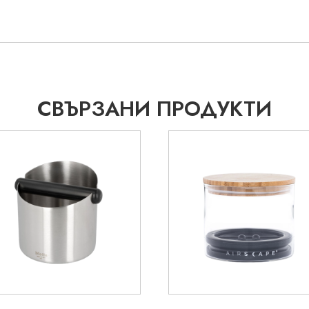
СВЪРЗАНИ ПРОДУКТИ
35.28
€
35.28
€
40.39
€