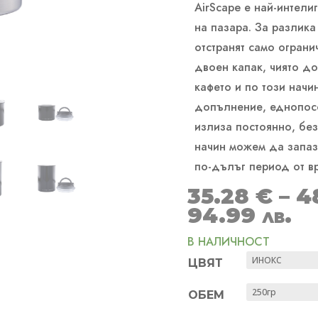
AirScape е най-интели
на пазара. За разлика 
отстранят само ограни
двоен капак, чиято д
кафето и по този начи
допълнение, еднопос
излиза постоянно, бе
начин можем да запаз
по-дълъг период от в
35.28
€
–
4
94.99 лв.
В НАЛИЧНОСТ
ЦВЯТ
ОБЕМ