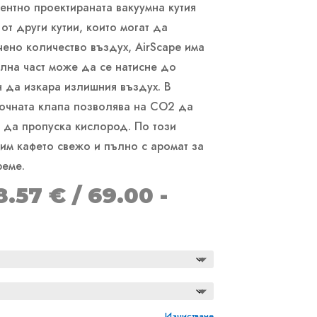
гентно проектираната вакуумна кутия
от други кутии, които могат да
чено количество въздух, AirScape има
олна част може да се натисне до
н да изкара излишния въздух. В
очната клапа позволява на CO2 да
з да пропуска кислород. По този
им кафето свежо и пълно с аромат за
реме.
Price
8.57
€
/ 69.00 -
range:
35.28 €
through
48.57 €
Изчистване