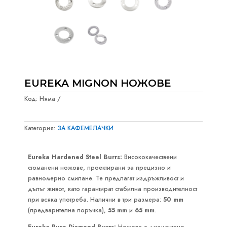
EUREKA MIGNON НОЖОВЕ
Код:
Няма
Категория:
ЗА КАФЕМЕЛАЧКИ
Eureka Hardened Steel Burrs:
Висококачествени
стоманени ножове, проектирани за прецизно и
равномерно смилане. Те предлагат издръжливост и
дълъг живот, като гарантират стабилна производителност
при всяка употреба. Налични в три размера:
50 mm
(предварителна поръчка),
55 mm
и
65 mm
.