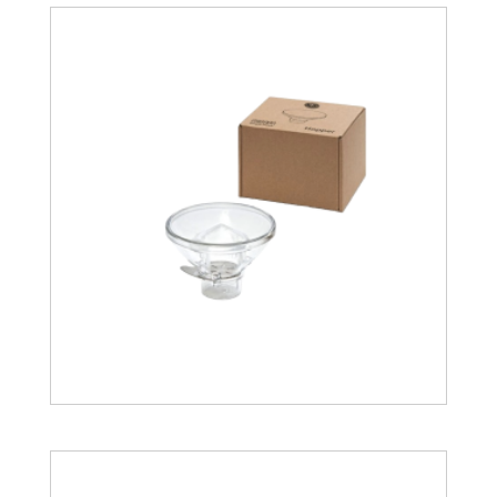
35.79
€