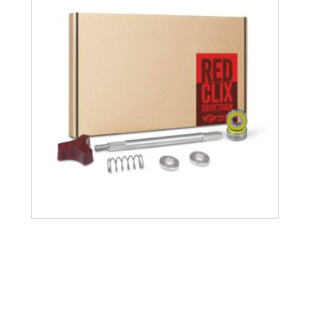
38.35
€