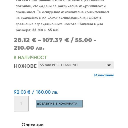
Eureka Pure Diamond Burrs:
Ножове с диамантено
покритие, създадени за максимална издръжливост и
прецизност. Те осигуряват изключителна консистентност
на смилането и по-дълъг експлоатационен живот в
сравнение с традиционните ножове. Налични в два
размера:
55 mm
и
65 mm
.
Price
28.12
€
–
107.37
€
/ 55.00 -
range:
210.00 лв.
28.12 €
В НАЛИЧНОСТ
through
НОЖОВЕ
107.37 €
Изчистване
92.03
€
/ 180.00 лв.
количество
ДОБАВЯНЕ В КОЛИЧКАТА
за
EUREKA
MIGNON
Описание