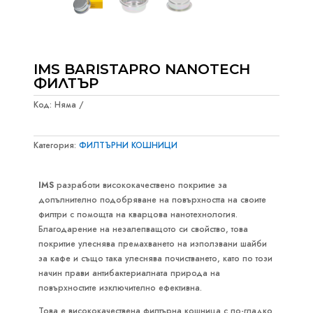
IMS BARISTAPRO NANOTECH
ФИЛТЪР
Код:
Няма
Категория:
ФИЛТЪРНИ КОШНИЦИ
IMS
разработи висококачествено покритие за
допълнително подобряване на повърхността на своите
филтри с помощта на кварцова нанотехнология.
Благодарение на незалепващото си свойство, това
покритие улеснява премахването на използвани шайби
за кафе и също така улеснява почистването, като по този
начин прави антибактериалната природа на
повърхностите изключително ефективна.
Това е висококачествена филтърна кошница с по-гладко