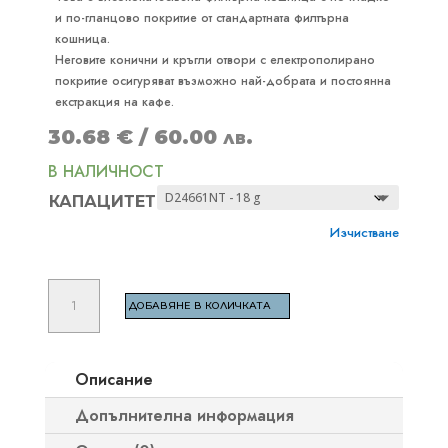
и по-гланцово покритие от стандартната филтърна
кошница.
Неговите конични и кръгли отвори с електрополирано
покритие осигуряват възможно най-добрата и постоянна
екстракция на кафе.
30.68
€
/ 60.00 лв.
В НАЛИЧНОСТ
КАПАЦИТЕТ
Изчистване
количество
ДОБАВЯНЕ В КОЛИЧКАТА
за
IMS
BARISTAPRO
Описание
NANOTECH
Допълнителна информация
ФИЛТЪР