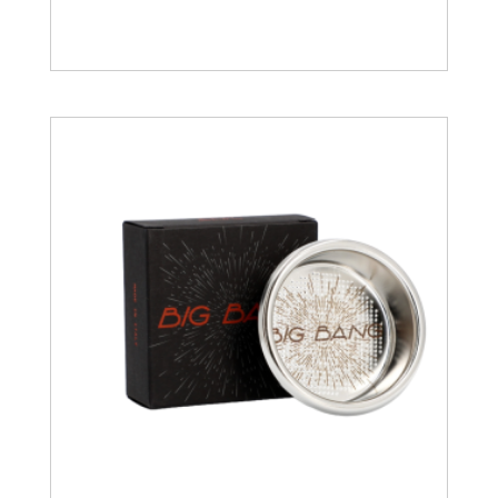
17.90
€
19.94
€