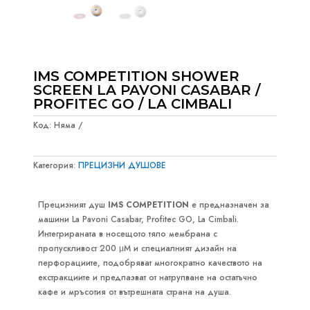
IMS COMPETITION SHOWER
SCREEN LA PAVONI CASABAR /
PROFITEC GO / LA CIMBALI
Код:
Няма
Категория:
ПРЕЦИЗНИ ДУШОВЕ
Прецизният душ
IMS COMPETITION
е предназначен за
машини La Pavoni Casabar, Profitec GO, La Cimbali.
Интегрираната в носещото тяло мембрана с
пропускливост 200 μM и специалният дизайн на
перфорациите, подобряват многократно качеството на
екстракциите и предпазват от натрупване на остатъчно
кафе и мръсотия от вътрешната страна на душа.