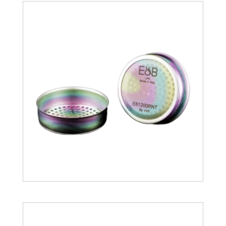
17.90
€
25.56
€