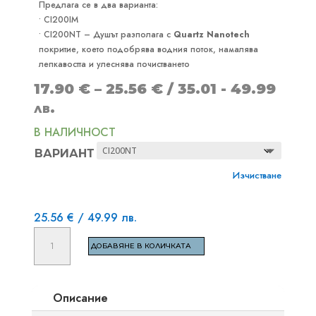
Предлага се в два варианта:
• CI200IM
• CI200NT – Душът разполага с
Quartz Nanotech
покритие, което подобрява водния поток, намалява
лепкавостта и улеснява почистването
Price
17.90
€
–
25.56
€
/ 35.01 - 49.99
range:
лв.
17.90 €
В НАЛИЧНОСТ
through
ВАРИАНТ
25.56 €
Изчистване
25.56
€
/ 49.99 лв.
количество
ДОБАВЯНЕ В КОЛИЧКАТА
за
IMS
COMPETITION
Описание
SHOWER