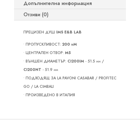
Допълнителна информация
SCREEN
Отзиви (0)
LA
PAVONI
CASABAR
ПРЕЦИЗЕН ДУШ
IMS E&B LAB
/
• ПРОПУСКЛИВОСТ:
200 μM
PROFITEC
• ЦЕНТРАЛЕН ОТВОР:
M5
GO
• ВЪНШЕН ДИАМЕТЪР:
CI200IM
- 51.5 mm /
/
CI200NT
- 51.9 mm
LA
• ПОДХОДЯЩ ЗА LA PAVONI CASABAR / PROFITEC
CIMBALI
GO / LA CIMBALI
• ПРОИЗВЕДЕНО В ИТАЛИЯ