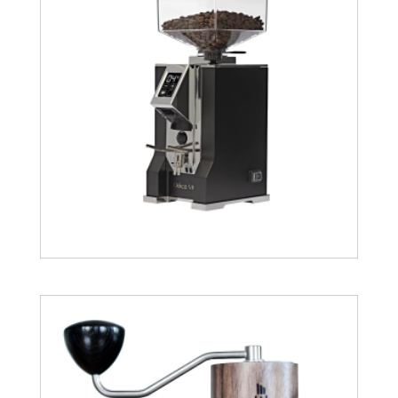
460.16
€
485.73
€