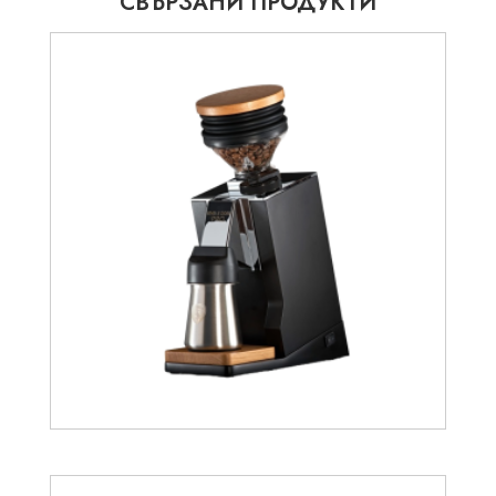
СВЪРЗАНИ ПРОДУКТИ
639.11
€
776.65
€