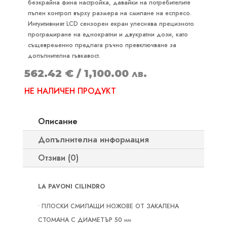
безкрайна фина настройка, давайки на потребителите
пълен контрол върху размера на смилане на еспресо.
Интуитивният LCD сензорен екран улеснява прецизното
програмиране на еднократни и двукратни дози, като
същевременно предлага ръчно превключване за
допълнителна гъвкавост.
562.42
€
/ 1,100.00 лв.
НЕ НАЛИЧЕН ПРОДУКТ
Описание
Допълнителна информация
Отзиви (0)
LA PAVONI CILINDRO
• ПЛОСКИ СМИЛАЩИ НОЖОВЕ ОТ ЗАКАЛЕНА
СТОМАНА С ДИАМЕТЪР 50 mm