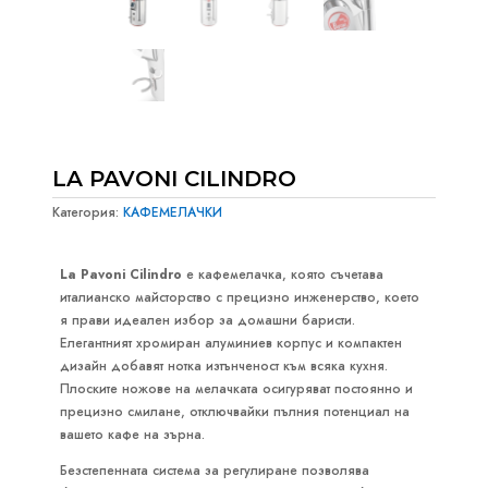
LA PAVONI CILINDRO
Категория:
КАФЕМЕЛАЧКИ
La Pavoni Cilindro
е кафемелачка, която съчетава
италианско майсторство с прецизно инженерство, което
я прави идеален избор за домашни баристи.
Елегантният хромиран алуминиев корпус и компактен
дизайн добавят нотка изтънченост към всяка кухня.
Плоските ножове на мелачката осигуряват постоянно и
прецизно смилане, отключвайки пълния потенциал на
вашето кафе на зърна.
Безстепенната система за регулиране позволява