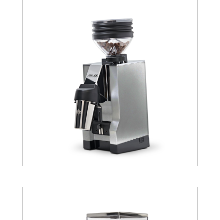
403.41
€
540.95
€