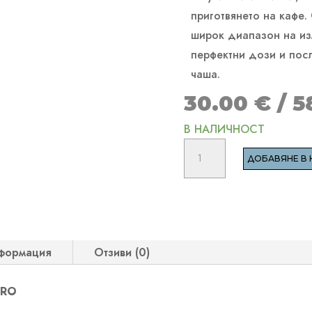
приготвянето на кафе.
широк диапазон на изм
перфектни дози и пос
чаша.
30.00
€
/ 5
В НАЛИЧНОСТ
количество
ДОБАВЯНЕ В 
за
TIMEMORE
NUTTII
GEO-
C
формация
Отзиви (0)
PRO
PRO