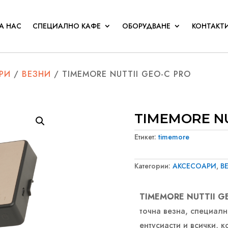
А НАС
СПЕЦИАЛНО КАФЕ
ОБОРУДВАНЕ
КОНТАКТ
РИ
/
ВЕЗНИ
/ TIMEMORE NUTTII GEO-C PRO
TIMEMORE NU
Етикет:
timemore
Категории:
АКСЕСОАРИ
,
В
TIMEMORE NUTTII G
точна везна, специалн
ентусиасти и всички, 