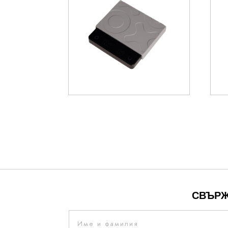
45.00
€
СВЪРЖ