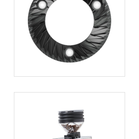
132.94
€
148.27
€