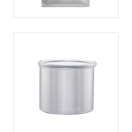
11.00
€
35.28
€
48.57
€