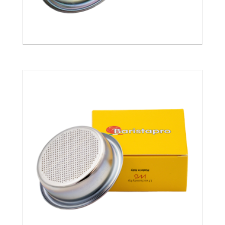
30.68
€
28.12
€