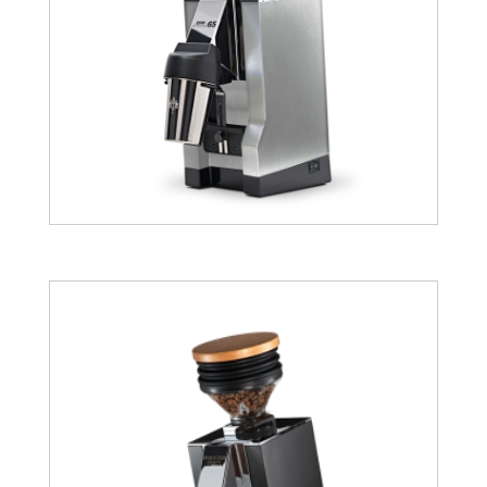
403.41
€
540.95
€