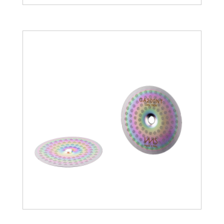
20.45
€
30.17
€