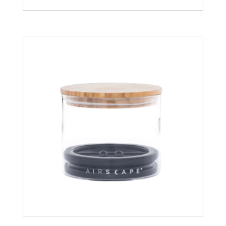
35.28
€
40.39
€