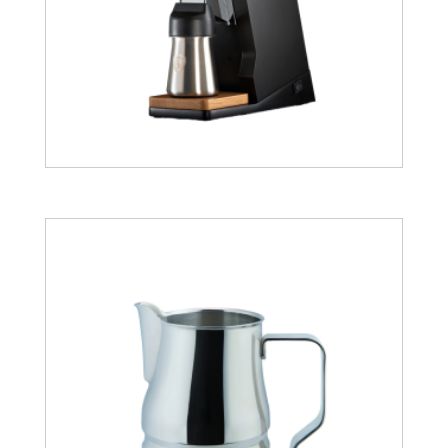
639.11
€
776.65
€