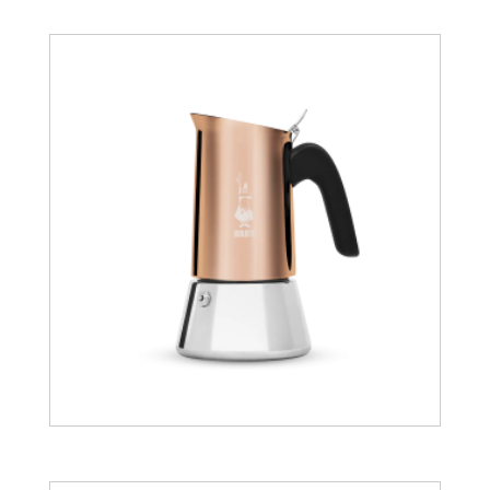
44.90
€
59.90
€