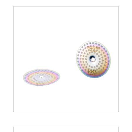
17.90
€
25.56
€