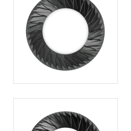
132.94
€
148.27
€