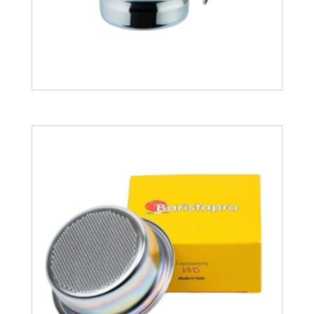
23.01
€
28.12
€