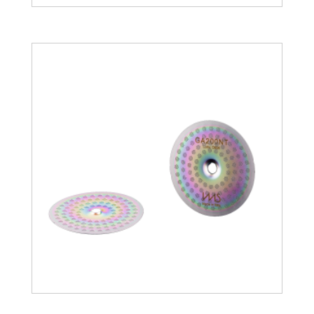
20.45
€
30.17
€