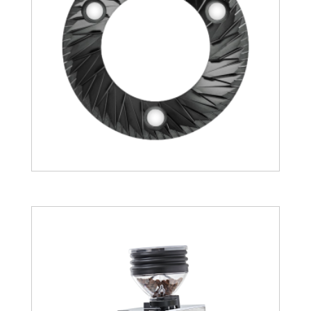
132.94
€
148.27
€