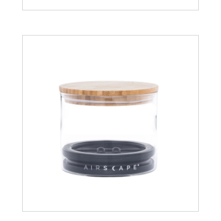
35.28
€
40.39
€