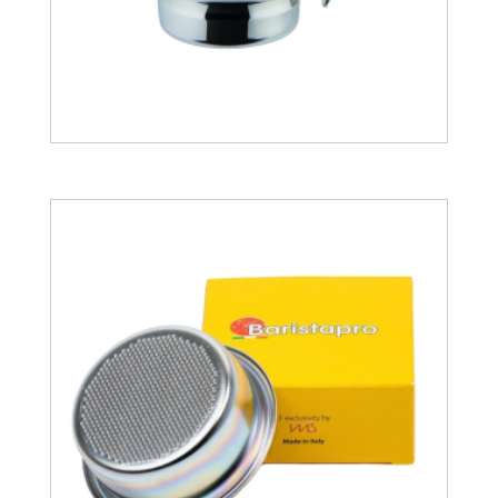
23.01
€
28.12
€