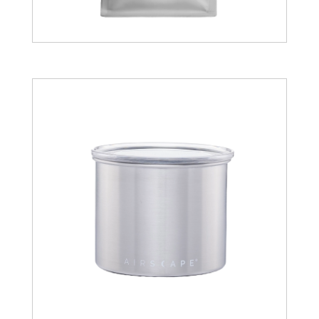
11.00
€
35.28
€
48.57
€