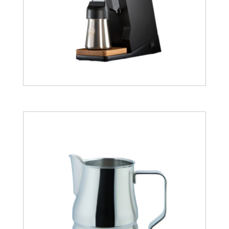
639.11
€
776.65
€