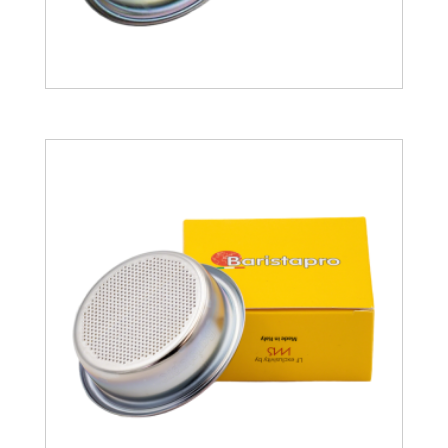
30.68
€
28.12
€