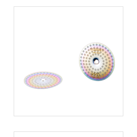
17.90
€
25.56
€