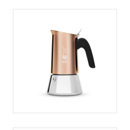
44.90
€
59.90
€