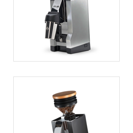
403.41
€
540.95
€