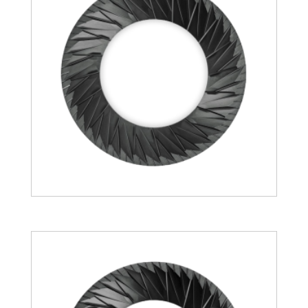
132.94
€
148.27
€